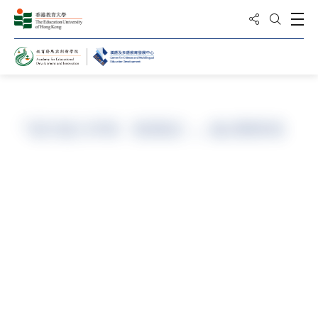
分享到
打
打开搜
主页
「语文能力评核（普通话）」备试精修班
课程编号
兼读制/ N/A