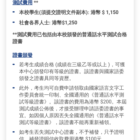
測試費用
**
本校學生(須提交證明文件副本): 港幣 $ 1,150
社會各界人士: 港幣$1,250
**測試費用已包括由本校頒發的普通話水平測試合格
證書
證書頒發
若考生成績合格 (成績在三級乙等或以上 )，可獲
本中心頒發印有等級的證書。該證書與國家語委
頒發之證書具同等資歷。
此外，考生均可自費申請領取由國家語言文字工
作委員會統一印制、全國通用的《普通話水平測
試等級證書》。該證書的費用為港幣 $200。本屆
測試成績公佈後，才接受辦理申請語委證書的事
宜。如因個人原因丟失全國通用的《普通話水平
測試等級證書》，該證書不能再重新補領。
如考生丟失測試中心證書，不予補發，只予證明
信，補發證明信收取費用港幣 $100元。