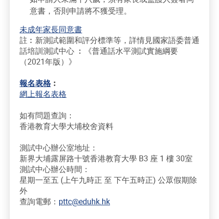
意書，否則申請將不獲受理。
未成年家長同意書
註︰新測試範圍和評分標準等，詳情見國家語委普通
話培訓測試中心 ︰《普通話水平測試實施綱要
（2021年版）》
報名表格
︰
網上報名表格
如有問題查詢：
香港教育大學大埔校舍資料
測試中心辦公室地址：
新界大埔露屏路十號香港教育大學 B3 座 1 樓 30室
測試中心辦公時間：
星期一至五 (上午九時正 至 下午五時正) 公眾假期除
外
查詢電郵：
pttc@eduhk.hk