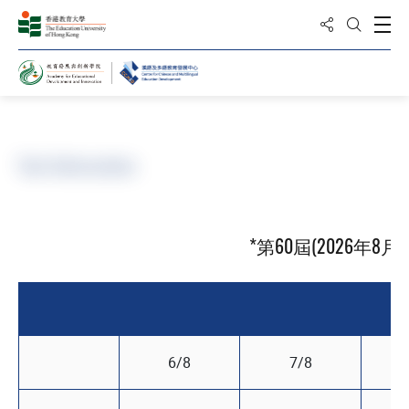
Share to
Open
Open Sea
Home
Test Information
*第60屆(2026年8
剩
6/8
7/8