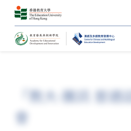
主頁
「教大-騰訊 普
會