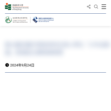
分享到
打
打開搜
主頁
教大騰訊攜手舉辦2024全港小學生「少年話新
篇」普通話比賽頒獎典禮
2024年9月24日